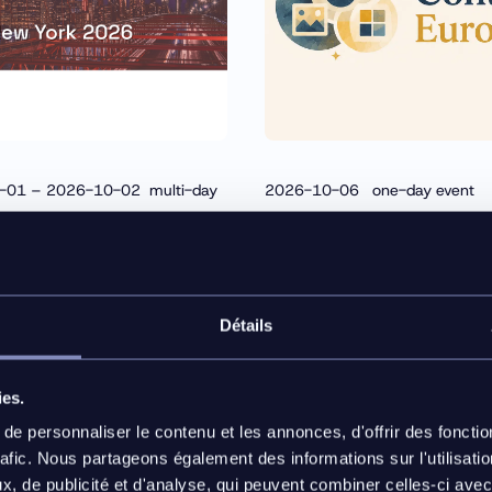
-01 – 2026-10-02 multi-day
2026-10-06 one-day event
Product Content E
New York &
2026
PXM Day 2026
événement physique –
Nieuwegein, NL
ent physique – New
Détails
Y, US
Meet us at Europe's only ev
river at DAM New York &
dedicated exclusively to pr
ies.
 Day 2026 to see how
data and product experien
e personnaliser le contenu et les annonces, d'offrir des fonctio
content intelligence drives
management.
rafic. Nous partageons également des informations sur l'utilisati
 commerce success for B2C
, de publicité et d'analyse, qui peuvent combiner celles-ci avec