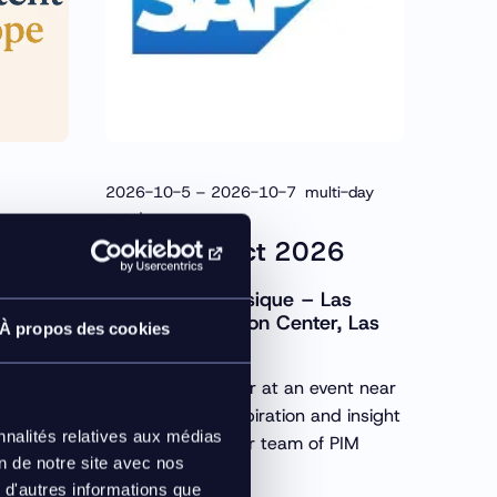
2026-10-5 – 2026-10-7 multi-day
event
urope
SAP Connect 2026
événement physique – Las
Vegas Convention Center, Las
À propos des cookies
Vegas, NV
ent
Come meet Inriver at an event near
oduct
you for all the inspiration and insight
ce
nnalités relatives aux médias
you need from our team of PIM
on de notre site avec nos
software experts.
 d'autres informations que