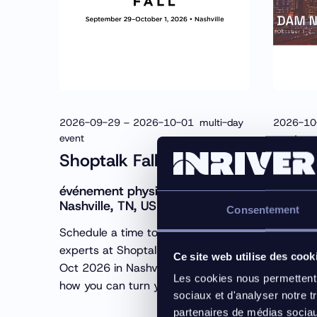
2026-09-29 – 2026-10-01 multi-day
2026-10
event
event
Shoptalk Fall
DAM 
PIM/
événement physique –
Nashville, TN, US
événem
Consentement
York, N
Schedule a time to meet the Inriver
experts at Shoptalk Fall, 29 Sept-1
Meet In
Ce site web utilise des cook
Oct 2026 in Nashville, TN. Learn
PIM/PXM
Les cookies nous permettent d
how you can turn your product data
product 
sociaux et d'analyser notre t
into revenue opportunities.
digital
partenaires de médias sociaux