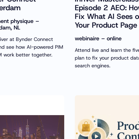
erdam
Episode 2 AEO: Ho
Fix What AI Sees 
ent physique –
Your Product Page
dam, NL
webinaire – online
river at Bynder Connect
nd see how AI-powered PIM
Attend live and learn the fi
 work better together.
plan to fix your product dat
search engines.