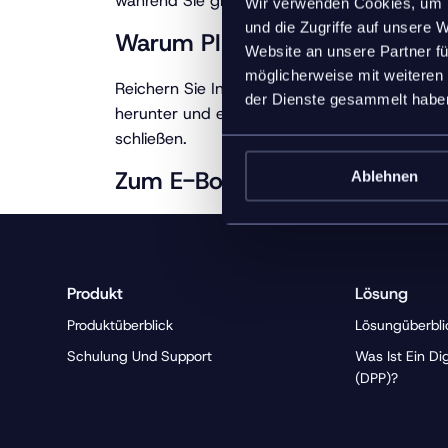
während Sie gleichzeitig steigende Anforderu
Wir verwenden Cookies, um I
und die Zugriffe auf unsere 
Warum PIM für Hersteller wicht
Website an unsere Partner fü
möglicherweise mit weiteren
Reichern Sie Inhalte an, syndizieren Sie sie u
der Dienste gesammelt habe
herunter und erfahren Sie, wie Product Info
schließen.
Zum E-Book
Ablehnen
Produkt
Lösung
Produktüberblick
Lösungüberbli
Schulung Und Support
Was Ist Ein Di
(DPP)?