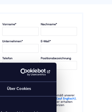
Vorname*
Nachname*
Unternehmen*
E-Mail*
Telefon
Positionsbezeichnung
Land*
Über Cookies
Wir werden Ihre Kontaktdaten gemäß unserer
Datenschutzrichtlinie behandeln (auf Englisch)
.
Wenn Sie keine E-Mails von inriver erhalten
möchten, können Sie Ihre Präferenzen
jederzeit anpassen.