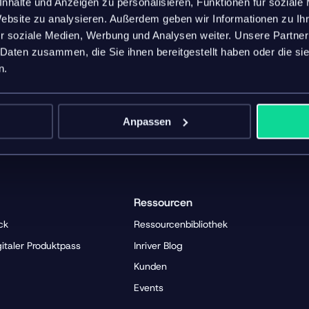
ngen erfüllen.
nhalte und Anzeigen zu personalisieren, Funktionen für soziale
Website zu analysieren. Außerdem geben wir Informationen zu I
ig ist
r soziale Medien, Werbung und Analysen weiter. Unsere Partner
 Daten zusammen, die Sie ihnen bereitgestellt haben oder die s
nd skalieren Sie mit inriver PIM. Laden Sie unser E-Book
n.
rmation Management Ihnen hilft, Umsatzlücken zu
Anpassen
Ressourcen
ck
Ressourcenbibliothek
gitaler Produktpass
Inriver Blog
Kunden
Events