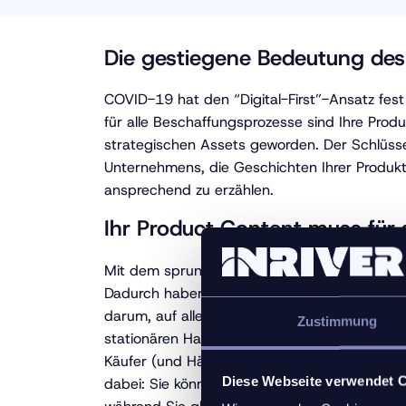
Die gestiegene Bedeutung des
COVID-19 hat den “Digital-First”-Ansatz fest e
für alle Beschaffungsprozesse sind Ihre Produ
strategischen Assets geworden. Der Schlüssel
Unternehmens, die Geschichten Ihrer Produk
ansprechend zu erzählen.
Ihr Product Content muss für 
Mit dem sprunghaften Anstieg des E-Comme
Dadurch haben Kunden mehr Auswahl als je zu
darum, auf allen Ihren Online-Kanälen das gl
Zustimmung
stationären Handel. Zudem möchten Sie eine 
Käufer (und Händler) begeistert. Eine Produ
Diese Webseite verwendet 
dabei: Sie können so ineffiziente manuelle Pro