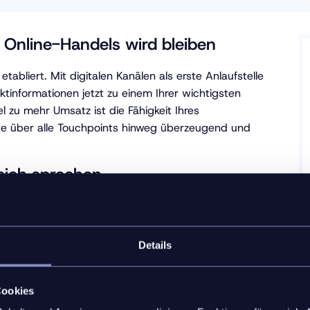
 Online-Handels wird bleiben
tabliert. Mit digitalen Kanälen als erste Anlaufstelle
ktinformationen jetzt zu einem Ihrer wichtigsten
 zu mehr Umsatz ist die Fähigkeit Ihres
te über alle Touchpoints hinweg überzeugend und
sich sprechen
rce verkaufen immer mehr Unternehmen online.
vor. Was bedeutet das für Sie als Hersteller? Es geht
eiche ansprechende Erlebnis zu bieten wie im
Details
reibungslose Buying Experience ermöglichen, die
ct-Information-Management(PIM)-Lösung hilft Ihnen
Cookies
zesse drastisch reduzieren und Ihr Business skalieren,