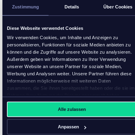
Zustimmung
Details
Über Cookies
Nach der Einführung des inriver PIM hat Carhartt
bereits diese Ergebnisse erzielt:
Diese Webseite verwendet Cookies
1. Single source of truth
Wir verwenden Cookies, um Inhalte und Anzeigen zu
personalisieren, Funktionen für soziale Medien anbieten zu
Durch die Konsolidierung aller Informationen im
können und die Zugriffe auf unsere Website zu analysieren.
inriver PIM hat Carhartt eine Single Source of Truth
Außerdem geben wir Informationen zu Ihrer Verwendung
(einzige Informationsquelle) für Produktdaten
unserer Website an unsere Partner für soziale Medien,
geschaffen. Dadurch entfiel die Notwendigkeit,
Werbung und Analysen weiter. Unsere Partner führen diese
mehrere Tabellenkalkulationen zu durchsuchen, was
Informationen möglicherweise mit weiteren Daten
die Zusammenarbeit und Effizienz verbesserten. Die
zusammen, die Sie ihnen bereitgestellt haben oder die sie im
Produktanreicherung wurde gestrafft, wobei
Rahmen Ihrer Nutzung der Dienste gesammelt haben.
abschließende Validierungsprozesse die
Datengenauigkeit vor der Weitergabe sicherstellen.
Alle zulassen
Außerdem wurden durch die Aktualisierung des
Datenmodells doppelte, falsche oder inkonsistente
Anpassen
Daten reduziert. Zu den Vorteilen dieser Single