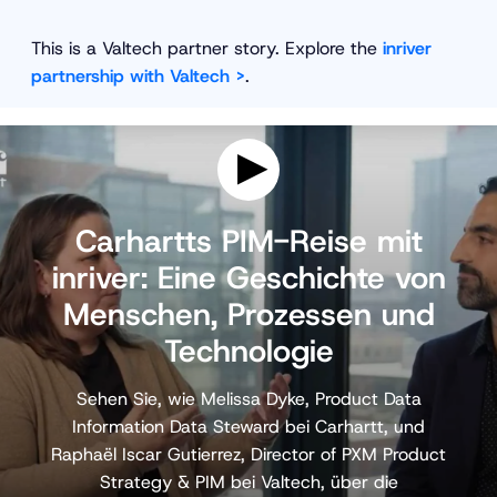
This is a Valtech partner story. Explore the
inriver
partnership with Valtech >
.
P
l
Carhartts PIM-Reise mit
a
inriver: Eine Geschichte von
y
v
Menschen, Prozessen und
i
d
Technologie
e
o
Sehen Sie, wie Melissa Dyke, Product Data
Information Data Steward bei Carhartt, und
Raphaël Iscar Gutierrez, Director of PXM Product
Strategy & PIM bei Valtech, über die