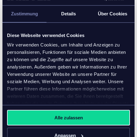
Zustimmung
Details
Über Cookies
Diese Webseite verwendet Cookies
Wir verwenden Cookies, um Inhalte und Anzeigen zu
personalisieren, Funktionen für soziale Medien anbieten
zu können und die Zugriffe auf unsere Website zu
analysieren. Außerdem geben wir Informationen zu Ihrer
Verwendung unserer Website an unsere Partner für
Mode und Bekleidung
soziale Medien, Werbung und Analysen weiter. Unsere
Partner führen diese Informationen möglicherweise mit
weiteren Daten zusammen, die Sie ihnen bereitgestellt
Sorgen Sie dafür, dass Ihre Vertriebsstrategie immer
haben oder die sie im Rahmen Ihrer Nutzung der Dienste
auf dem neuesten Stand ist – mit einer PIM-Lösung,
gesammelt haben.
mit der Sie leichter als je zuvor auf die neuesten
Alle zulassen
Trends bei Käuferverhalten, Produktleistung und
Nachhaltigkeitserwartungen Ihrer Kunden reagieren
können.
Anpassen