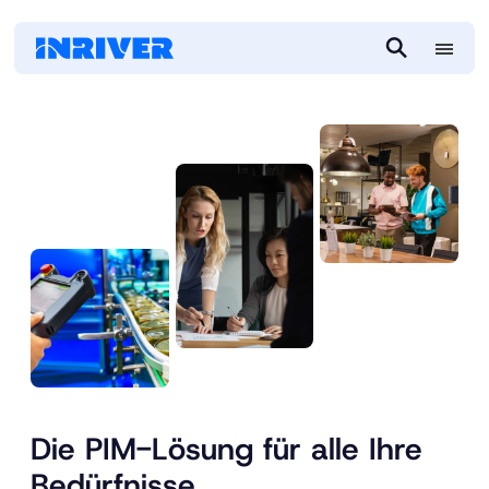
M
S
e
e
n
a
u
r
c
h
Die PIM-Lösung für alle Ihre
Bedürfnisse