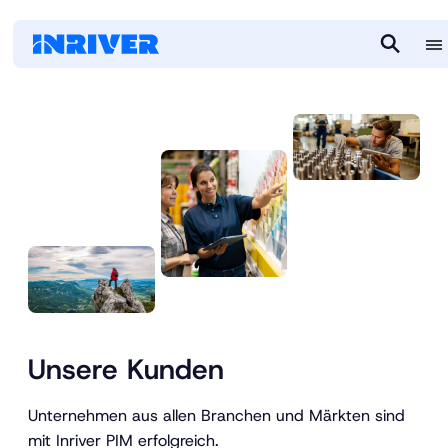
M
S
e
e
n
a
u
r
c
h
Unsere Kunden
Unternehmen aus allen Branchen und Märkten sind
mit Inriver PIM erfolgreich.