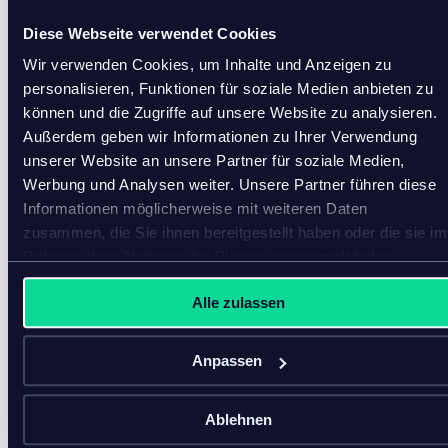
Diese Webseite verwendet Cookies
Wir verwenden Cookies, um Inhalte und Anzeigen zu
personalisieren, Funktionen für soziale Medien anbieten zu
können und die Zugriffe auf unsere Website zu analysieren.
Außerdem geben wir Informationen zu Ihrer Verwendung
unserer Website an unsere Partner für soziale Medien,
Werbung und Analysen weiter. Unsere Partner führen diese
Kunden-Spotlight: Coop
Informationen möglicherweise mit weiteren Daten
zusammen, die Sie ihnen bereitgestellt haben oder die sie im
Lesen Sie, wie Coop jetzt mit inriver PIM Änderungen
Rahmen Ihrer Nutzung der Dienste gesammelt haben.
an einem einzigen Ort vornehmen und binnen
fünfzehn Minuten auf allen Kanälen veröffentlichen
Alle zulassen
kann.
Anpassen
Ablehnen