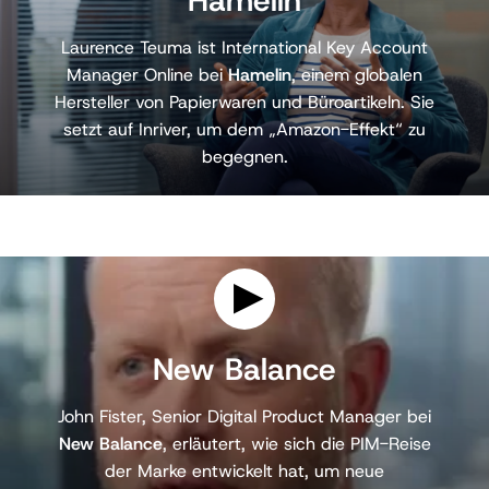
Hamelin
a
y
Laurence Teuma ist International Key Account
v
i
Manager Online bei
Hamelin
, einem globalen
d
Hersteller von Papierwaren und Büroartikeln. Sie
e
o
setzt auf Inriver, um dem „Amazon-Effekt“ zu
begegnen.
P
l
New Balance
a
y
John Fister, Senior Digital Product Manager bei
v
i
New Balance
, erläutert, wie sich die PIM-Reise
d
der Marke entwickelt hat, um neue
e