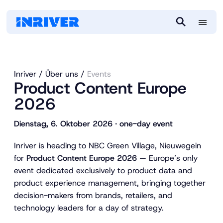
M
S
e
e
n
a
u
r
Inriver
Über uns
Events
c
Product Content Europe
h
2026
Dienstag, 6. Oktober 2026 ∙ one-day event
Inriver is heading to NBC Green Village, Nieuwegein
for
Product Content Europe 2026
— Europe’s only
event dedicated exclusively to product data and
product experience management, bringing together
decision-makers from brands, retailers, and
technology leaders for a day of strategy.