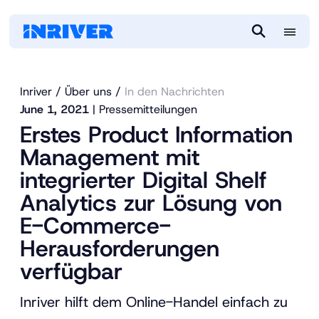
M
S
e
e
n
a
Inriver
Über uns
In den Nachrichten
u
r
June 1, 2021
| Pressemitteilungen
c
Erstes Product Information
h
Management mit
integrierter Digital Shelf
Analytics zur Lösung von
E-Commerce-
Herausforderungen
verfügbar
Inriver hilft dem Online-Handel einfach zu