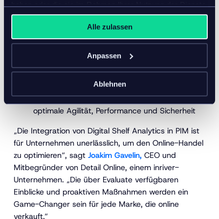
haben oder die sie im Rahmen Ihrer Nutzung der Dienste
proaktiven Identifizierung und Optimierung der
gesammelt haben.
Performance von Produktinhalten über alle
Alle zulassen
Touchpoints und Kanäle
Vereinfachte Dashboards für Monitoring und
Anpassen
Umsatzsteigerung im digitalen Regal
Maximierte Effizienz und Skalierung zur
Verbesserung der Conversions
Ablehnen
SaaS-Lösung auf Basis von Microsoft Azure für
optimale Agilität, Performance und Sicherheit
„Die Integration von Digital Shelf Analytics in PIM ist
für Unternehmen unerlässlich, um den Online-Handel
zu optimieren“, sagt
Joakim Gavelin,
CEO und
Mitbegründer von Detail Online, einem inriver-
Unternehmen. „Die über Evaluate verfügbaren
Einblicke und proaktiven Maßnahmen werden ein
Game-Changer sein für jede Marke, die online
verkauft.“