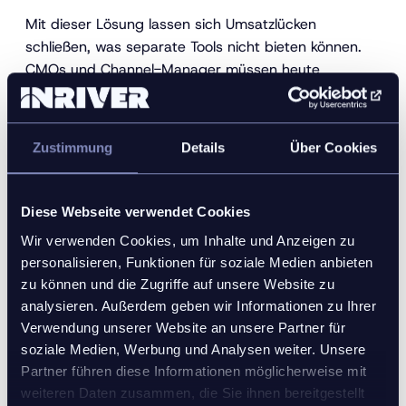
Mit dieser Lösung lassen sich Umsatzlücken
schließen, was separate Tools nicht bieten können.
CMOs und Channel-Manager müssen heute
Veränderungen im digitalen Regal genau
beobachten und darauf reagieren. Evaluate bietet
eine integrierte Lösung inklusive Feedback-Schleife.
Zustimmung
Details
Über Cookies
So wird sichergestellt, dass Marken einen iterativen
Ansatz verfolgen können, und zwar von der Content-
Entwicklung über die Erstellung, Anreicherung bis
Diese Webseite verwendet Cookies
hin zur Syndizierung – und zurück zur Anreicherung.
Wir verwenden Cookies, um Inhalte und Anzeigen zu
Alles in einer einzigen Lösung.
personalisieren, Funktionen für soziale Medien anbieten
zu können und die Zugriffe auf unsere Website zu
Warum Unternehmen in das PIM integrierte Digital
analysieren. Außerdem geben wir Informationen zu Ihrer
Shelf Analytics benötigen:
Verwendung unserer Website an unsere Partner für
Eine einzige Plattform zur Optimierung von PIM-
soziale Medien, Werbung und Analysen weiter. Unsere
und DSA-Funktionen
Partner führen diese Informationen möglicherweise mit
weiteren Daten zusammen, die Sie ihnen bereitgestellt
Handlungsorientierte Erkenntnisse zur